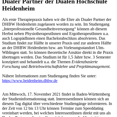
Dualer Partner der Dualen Hochschule
Heidenheim
Als erste Therapiepraxis haben wir die Ehre als Dualer Partner der
DHBW Heidenheim zugelassen worden zu sein. Im Studiengang
„Interprofessionelle Gesundheitsversorgung“ können ab diesem
Herbst neben PhysiotherapeutInnen und ErgotherapeutInnen u.a.
auch LogopädInnen einen Bachelorabschluss absolvieren. Das
Studium findet zur Hälfte in unserer Praxis und zur anderen Hälfte
an der DHBW Heidenheim bzw. am Vorlesungsstandort Ulm-
Wiblingen statt. So können theoretische Ansätze direkt in die Praxis
übertragen werden. Das Studium ist für 1,5 Jahre bzw. 3 Semester
konzipiert und behandelt u.a. die Themen
Evidenzbasierte
Forschung
und
Betriebswirtschaftslehre und Projektmanagement
.
Nähere Informationen zum Studiengang finden Sie unter:
https://www.heidenheim.dhbw.de
Am Mittwoch, 17. November 2021 findet in Baden-Württemberg
der Studieninformationstag statt. InteressentInnen können sich an
diesem Tag digital über verschiedene Studiengänge informieren. In
der Zeit von 12 bis 13 Uhr können Termine zum Speeddating
vereinbart werden, bei welchen InteressentInnen direkt mit uns als